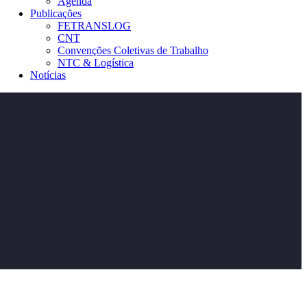
Agenda
Publicações
FETRANSLOG
CNT
Convenções Coletivas de Trabalho
NTC & Logística
Notícias