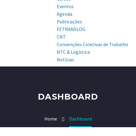
Eventos
Agenda
Publicações
FETRANSLOG
CNT
Convenções Coletivas de Trabalho
NTC & Logística
Notícias
DASHBOARD
Home
Dashboard