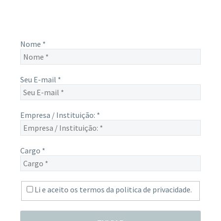
e-mail, e não perca mais nenhuma informação. É bem
simples, basta digitalo-lo abaixo e enviar.
Nome
*
Seu E-mail
*
Empresa / Instituição:
*
Cargo
*
Li e aceito os termos da
politica de privacidade.