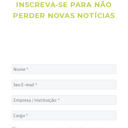
INSCREVA-SE PARA NÃO
PERDER NOVAS NOTÍCIAS
Receba novas notícias e demais artigos diretamente no seu
e-mail, e não perca mais nenhuma informação. É bem
simples, basta digitalo-lo abaixo e enviar.
Nome
*
Seu
E-
mail
Empresa
*
/
Instituição:
Cargo
*
*