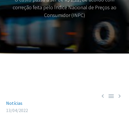
correção feita pelo Índice Nacional de Preços ao
Consumidor (INPC)



Notícias
13/04/2022