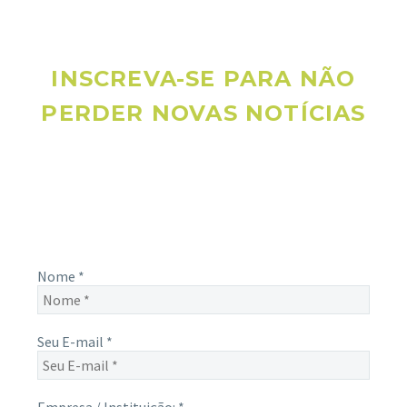
INSCREVA-SE PARA NÃO
PERDER NOVAS NOTÍCIAS
Receba novas notícias e demais artigos diretamente no seu
e-mail, e não perca mais nenhuma informação. É bem
simples, basta digitalo-lo abaixo e enviar.
Nome
*
Seu E-mail
*
Empresa / Instituição:
*