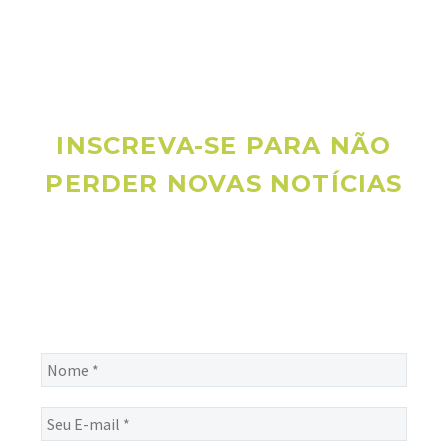
INSCREVA-SE PARA NÃO
PERDER NOVAS NOTÍCIAS
Receba novas notícias e demais artigos diretamente no seu
e-mail, e não perca mais nenhuma informação. É bem
simples, basta digitalo-lo abaixo e enviar.
Nome
*
Seu
E-