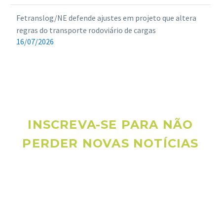
Fetranslog/NE defende ajustes em projeto que altera
regras do transporte rodoviário de cargas
16/07/2026
INSCREVA-SE PARA NÃO
PERDER NOVAS NOTÍCIAS
Receba novas notícias e demais artigos diretamente no seu
e-mail, e não perca mais nenhuma informação. É bem
simples, basta digitalo-lo abaixo e enviar.