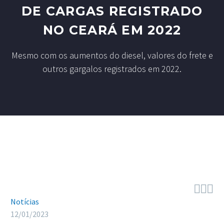
DE CARGAS REGISTRADO
NO CEARÁ EM 2022
Mesmo com os aumentos do diesel, valores do frete e
outros gargalos registrados em 2022.



Notícias
12/01/2023