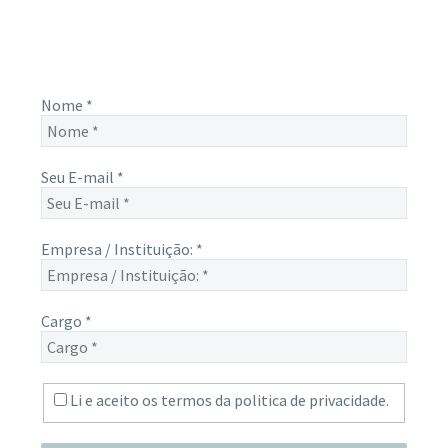
e-mail, e não perca mais nenhuma informação. É bem
simples, basta digitalo-lo abaixo e enviar.
Nome
*
Seu E-mail
*
Empresa / Instituição:
*
Cargo
*
Li e aceito os termos da
politica de privacidade.