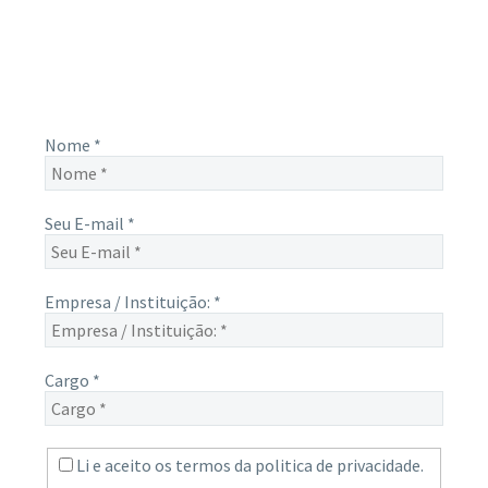
Receba novas notícias e demais artigos diretamente no seu
e-mail, e não perca mais nenhuma informação. É bem
simples, basta digitalo-lo abaixo e enviar.
Nome
*
Seu E-mail
*
Empresa / Instituição:
*
Cargo
*
Li e aceito os termos da
politica de privacidade.