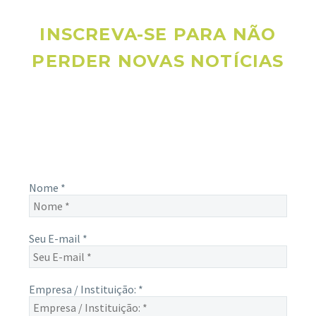
INSCREVA-SE PARA NÃO
PERDER NOVAS NOTÍCIAS
Receba novas notícias e demais artigos diretamente no seu
e-mail, e não perca mais nenhuma informação. É bem
simples, basta digitalo-lo abaixo e enviar.
Nome
*
Seu E-mail
*
Empresa / Instituição:
*