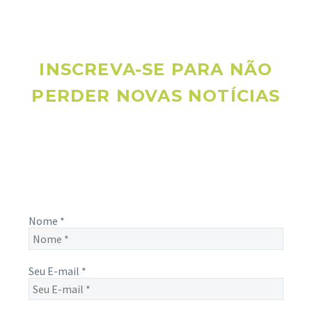
INSCREVA-SE PARA NÃO
PERDER NOVAS NOTÍCIAS
Receba novas notícias e demais artigos diretamente no seu
e-mail, e não perca mais nenhuma informação. É bem
simples, basta digitalo-lo abaixo e enviar.
Nome
*
Seu E-mail
*