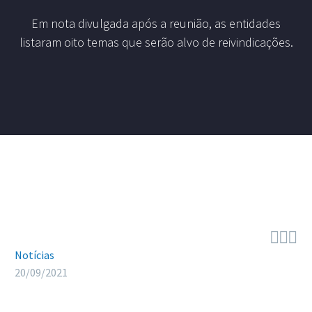
Em nota divulgada após a reunião, as entidades
listaram oito temas que serão alvo de reivindicações.



Notícias
20/09/2021