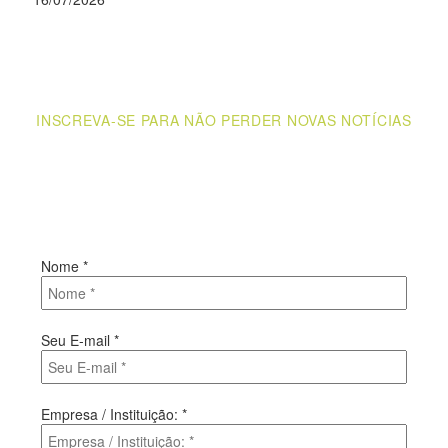
INSCREVA-SE PARA NÃO PERDER NOVAS NOTÍCIAS
Receba novas notícias e demais artigos diretamente no seu e-
mail, e não perca mais nenhuma informação. É bem simples,
basta digitalo-lo abaixo e enviar.
Nome
*
Seu E-mail
*
Empresa / Instituição:
*