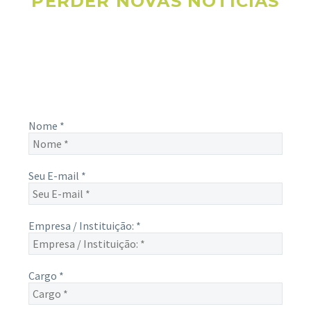
PERDER NOVAS NOTÍCIAS
Receba novas notícias e demais artigos diretamente no seu
e-mail, e não perca mais nenhuma informação. É bem
simples, basta digitalo-lo abaixo e enviar.
Nome
*
Seu E-mail
*
Empresa / Instituição:
*
Cargo
*