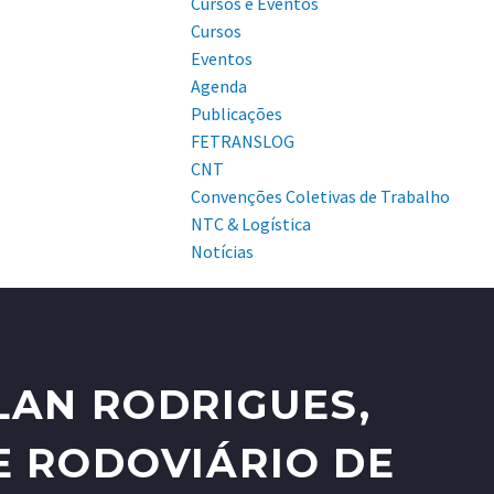
Cursos e Eventos
Cursos
Eventos
Agenda
Publicações
FETRANSLOG
CNT
Convenções Coletivas de Trabalho
NTC & Logística
Notícias
LAN RODRIGUES,
E RODOVIÁRIO DE