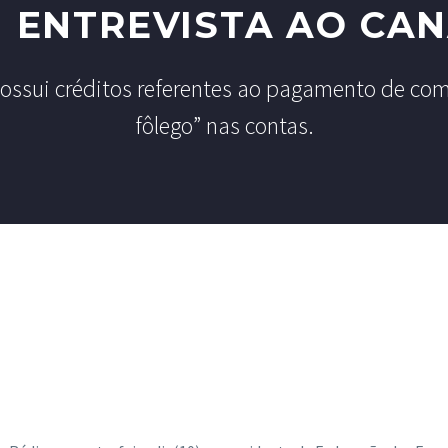
 ENTREVISTA AO CAN
 possui créditos referentes ao pagamento de com
fôlego” nas contas.