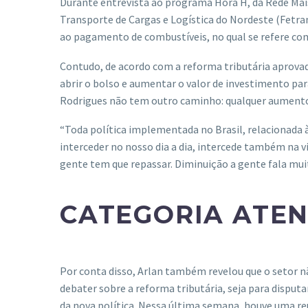
Durante entrevista ao programa Hora H, da Rede Mais
Transporte de Cargas e Logística do Nordeste (Fetran
ao pagamento de combustíveis, no qual se refere co
Contudo, de acordo com a reforma tributária aprovada
abrir o bolso e aumentar o valor de investimento par
Rodrigues não tem outro caminho: qualquer aumento 
“Toda política implementada no Brasil, relacionada à
interceder no nosso dia a dia, intercede também na v
gente tem que repassar. Diminuição a gente fala mui
CATEGORIA ATE
Por conta disso, Arlan também revelou que o setor n
debater sobre a reforma tributária, seja para disput
da nova política. Nessa última semana, houve uma reu