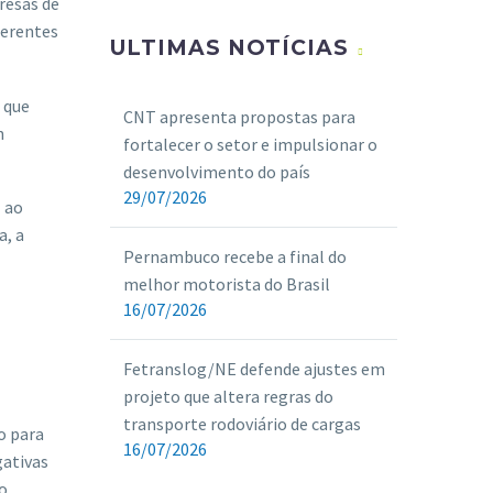
resas de
ferentes
ULTIMAS NOTÍCIAS
 que
CNT apresenta propostas para
n
fortalecer o setor e impulsionar o
desenvolvimento do país
29/07/2026
E ao
a, a
Pernambuco recebe a final do
melhor motorista do Brasil
16/07/2026
Fetranslog/NE defende ajustes em
projeto que altera regras do
transporte rodoviário de cargas
o para
16/07/2026
gativas
o.