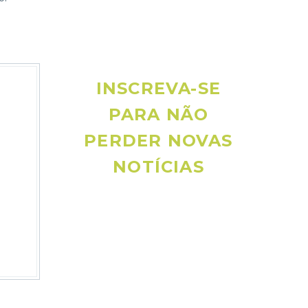
INSCREVA-SE
PARA NÃO
PERDER NOVAS
NOTÍCIAS
Receba novas notícias e demais
artigos diretamente no seu e-mail, e
não perca mais nenhuma informação.
É bem simples, basta digitalo-lo
abaixo e enviar.