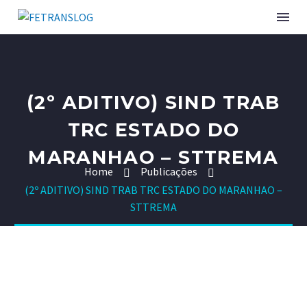
INSTITUCIONAL
(2º ADITIVO) SIND TRAB
SINDICATOS ASSOCIADOS
TRC ESTADO DO
MARANHAO – STTREMA
SERVIÇOS
Home
Publicações
(2º ADITIVO) SIND TRAB TRC ESTADO DO MARANHAO –
CURSOS E EVENTOS
STTREMA
PUBLICAÇÕES
NOTÍCIAS