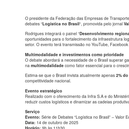
O presidente da Federação das Empresas de Transporte 
debates “
Logística no Brasil
“, promovida pelo jornal
Va
Rodrigues integrará o painel “
Desenvolvimento regiona
oportunidades para o fortalecimento da infraestrutura l
setor. O evento terá transmissão no YouTube, Facebook 
Multimodalidade e investimentos como prioridade
O debate abordará a necessidade de o Brasil superar garg
na
multimodalidade
como fator essencial para o cresci
Estima-se que o Brasil invista atualmente apenas
2% do 
competitividade nacional.
Evento estratégico
Realizado com o oferecimento da Infra S.A e do Ministéri
reduzir custos logísticos e dinamizar as cadeias produti
Serviço
Evento:
Série de Debates “Logística no Brasil” – Valor 
Data:
14 de outubro de 2025
Horário:
9h às 11h30