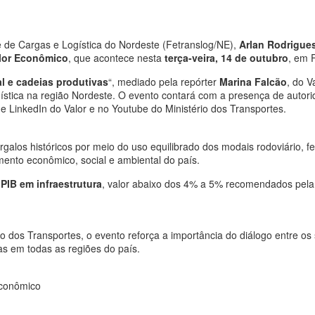
de Cargas e Logística do Nordeste (Fetranslog/NE),
Arlan Rodrigue
lor Econômico
, que acontece nesta
terça-veira, 14 de outubro
, em 
l e cadeias produtivas
“, mediado pela repórter
Marina Falcão
, do V
ogística na região Nordeste. O evento contará com a presença de autor
e LinkedIn do Valor e no Youtube do Ministério dos Transportes.
alos históricos por meio do uso equilibrado dos modais rodoviário, fer
mento econômico, social e ambiental do país.
PIB em infraestrutura
, valor abaixo dos 4% a 5% recomendados pela C
o dos Transportes, o evento reforça a importância do diálogo entre os 
vas em todas as regiões do país.
Econômico