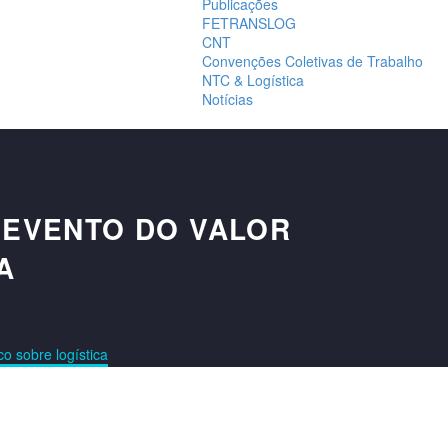
Publicações
FETRANSLOG
CNT
Convenções Coletivas de Trabalho
NTC & Logística
Notícias
 EVENTO DO VALOR
A
o sobre logística