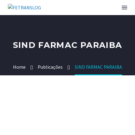
INSTITUCIONAL
SIND FARMAC PARAIBA
SINDICATOS ASSOCIADOS
Home
Publicações
SIND FARMAC PARAIBA
SERVIÇOS
CURSOS E EVENTOS
PUBLICAÇÕES
NOTÍCIAS