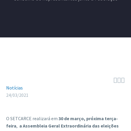



Notícias
24/03/2021
O SETCARCE realizará em
30 de março, próxima terça-
feira
,
a Assembleia Geral Extraordinária das eleições