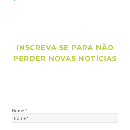
INSCREVA-SE PARA NÃO
PERDER NOVAS NOTÍCIAS
Receba novas notícias e demais artigos diretamente no seu
e-mail, e não perca mais nenhuma informação. É bem
simples, basta digitalo-lo abaixo e enviar.
Nome
*