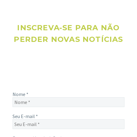
INSCREVA-SE PARA NÃO
PERDER NOVAS NOTÍCIAS
Receba novas notícias e demais artigos diretamente no seu
e-mail, e não perca mais nenhuma informação. É bem
simples, basta digitalo-lo abaixo e enviar.
Nome
*
Seu E-mail
*