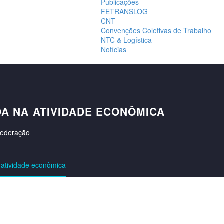
Publicações
FETRANSLOG
CNT
Convenções Coletivas de Trabalho
NTC & Logística
Notícias
A NA ATIVIDADE ECONÔMICA
federação
 atividade econômica