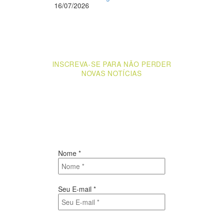
16/07/2026
INSCREVA-SE PARA NÃO PERDER
NOVAS NOTÍCIAS
Receba novas notícias e demais artigos
diretamente no seu e-mail, e não perca
mais nenhuma informação. É bem
simples, basta digitalo-lo abaixo e enviar.
Nome
*
Seu E-mail
*