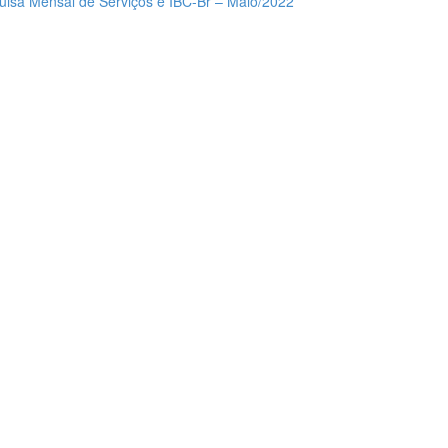
isa Mensal de Serviços e IBC-Br – Maio/2022