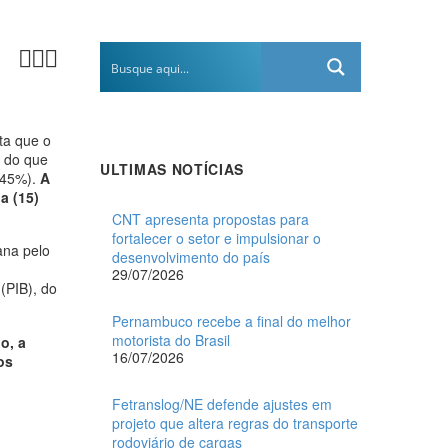



ta que o
 do que
ULTIMAS NOTÍCIAS
,45%).
A
a (15)
CNT apresenta propostas para
fortalecer o setor e impulsionar o
ana pelo
desenvolvimento do país
29/07/2026
(PIB), do
Pernambuco recebe a final do melhor
motorista do Brasil
o, a
16/07/2026
os
Fetranslog/NE defende ajustes em
projeto que altera regras do transporte
rodoviário de cargas