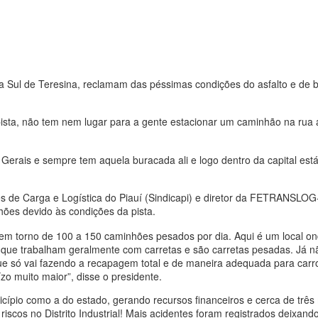
ona Sul de Teresina, reclamam das péssimas condições do asfalto e de 
pista, não tem nem lugar para a gente estacionar um caminhão na rua 
 Gerais e sempre tem aquela buracada ali e logo dentro da capital es
s de Carga e Logística do Piauí (Sindicapi) e diretor da FETRANSLOG
ões devido às condições da pista.
 em torno de 100 a 150 caminhões pesados por dia. Aqui é um local o
s que trabalham geralmente com carretas e são carretas pesadas. Já n
e só vai fazendo a recapagem total e de maneira adequada para carr
o muito maior”, disse o presidente.
icípio como a do estado, gerando recursos financeiros e cerca de três 
scos no Distrito Industrial! Mais acidentes foram registrados deixand