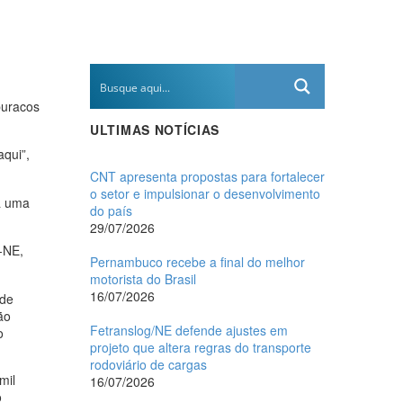
buracos
ULTIMAS NOTÍCIAS
aqui”,
CNT apresenta propostas para fortalecer
o setor e impulsionar o desenvolvimento
tá uma
do país
29/07/2026
-NE,
Pernambuco recebe a final do melhor
motorista do Brasil
16/07/2026
nde
ão
Fetranslog/NE defende ajustes em
o
projeto que altera regras do transporte
rodoviário de cargas
mil
16/07/2026
o