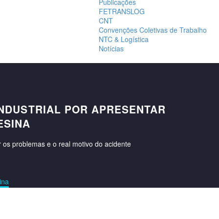
Publicações
FETRANSLOG
CNT
Convenções Coletivas de Trabalho
NTC & Logística
Notícias
INDUSTRIAL POR APRESENTAR
ESINA
r os problemas e o real motivo do acidente
ina