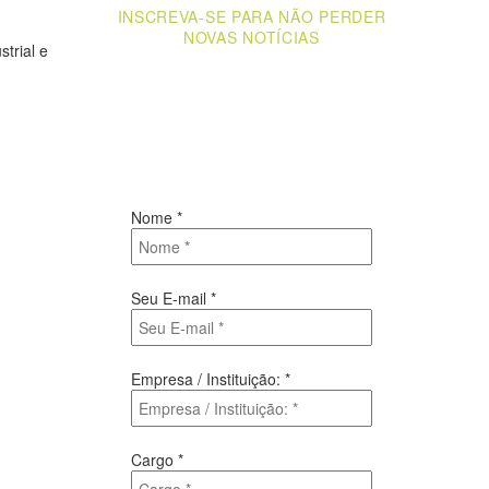
INSCREVA-SE PARA NÃO PERDER
NOVAS NOTÍCIAS
trial e
Receba novas notícias e demais artigos
diretamente no seu e-mail, e não perca
mais nenhuma informação. É bem
simples, basta digitalo-lo abaixo e enviar.
Nome
*
Seu E-mail
*
Empresa / Instituição:
*
Cargo
*