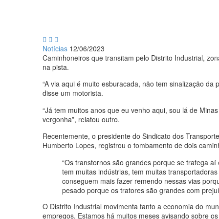



Notícias
12/06/2023
Caminhoneiros que transitam pelo Distrito Industrial, z
na pista.
“A via aqui é muito esburacada, não tem sinalização da 
disse um motorista.
“Já tem muitos anos que eu venho aqui, sou lá de Minas
vergonha”, relatou outro.
Recentemente, o presidente do Sindicato dos Transporte
Humberto Lopes, registrou o tombamento de dois caminh
“Os transtornos são grandes porque se trafega aí
tem muitas indústrias, tem muitas transportadora
conseguem mais fazer remendo nessas vias porqu
pesado porque os tratores são grandes com prejuíz
O Distrito Industrial movimenta tanto a economia do mun
empregos.
Estamos há muitos meses avisando sobre os ri