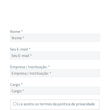
Receba novas notícias e demais artigos diretamente no seu
e-mail, e não perca mais nenhuma informação. É bem
simples, basta digitalo-lo abaixo e enviar.
Nome
*
Seu E-mail
*
Empresa / Instituição:
*
Cargo
*
Li e aceito os termos da
politica de privacidade.