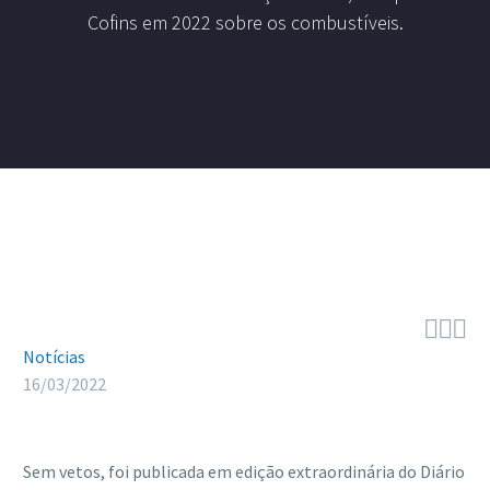
Cofins em 2022 sobre os combustíveis.



Notícias
16/03/2022
Sem vetos, foi publicada em edição extraordinária do Diário