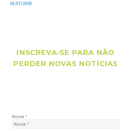
16/07/2026
INSCREVA-SE PARA NÃO
PERDER NOVAS NOTÍCIAS
Receba novas notícias e demais artigos diretamente no seu
e-mail, e não perca mais nenhuma informação. É bem
simples, basta digitalo-lo abaixo e enviar.
Nome
*