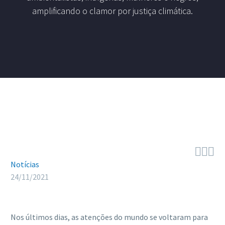
amplificando o clamor por justiça climática.



Notícias
24/11/2021
Nos últimos dias, as atenções do mundo se voltaram para