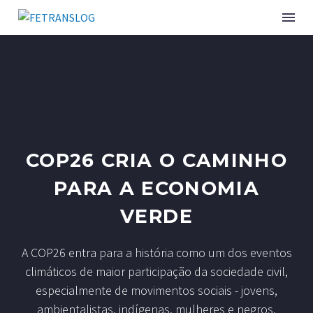
INSTITUCIONAL
SINDICATOS ASSOCIADOS
COP26 CRIA O CAMINHO
SERVIÇOS
PARA A ECONOMIA
CURSOS E EVENTOS
VERDE
PUBLICAÇÕES
A COP26 entra para a história como um dos eventos
NOTÍCIAS
climáticos de maior participação da sociedade civil,
especialmente de movimentos sociais - jovens,
ambientalistas, indígenas, mulheres e negros,