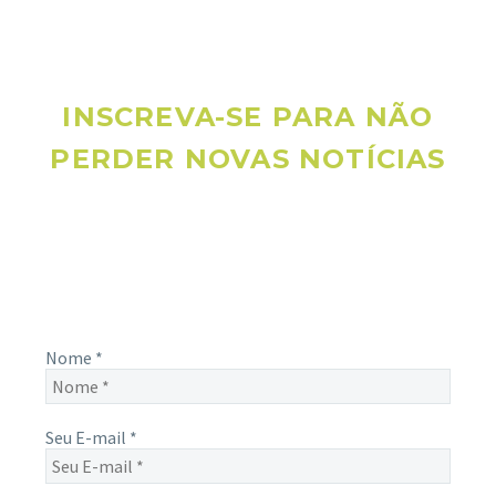
INSCREVA-SE PARA NÃO
PERDER NOVAS NOTÍCIAS
Receba novas notícias e demais artigos diretamente no seu
e-mail, e não perca mais nenhuma informação. É bem
simples, basta digitalo-lo abaixo e enviar.
Nome
*
Seu E-mail
*