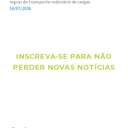
regras do transporte rodoviário de cargas
16/07/2026
INSCREVA-SE PARA NÃO
PERDER NOVAS NOTÍCIAS
Receba novas notícias e demais artigos diretamente no seu
e-mail, e não perca mais nenhuma informação. É bem
simples, basta digitalo-lo abaixo e enviar.