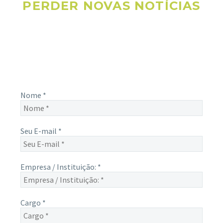
PERDER NOVAS NOTÍCIAS
Receba novas notícias e demais artigos diretamente no seu
e-mail, e não perca mais nenhuma informação. É bem
simples, basta digitalo-lo abaixo e enviar.
Nome
*
Seu E-mail
*
Empresa / Instituição:
*
Cargo
*