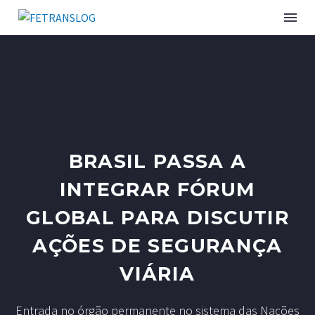
INSTITUCIONAL
SINDICATOS ASSOCIADOS
BRASIL PASSA A
SERVIÇOS
INTEGRAR FÓRUM
CURSOS E EVENTOS
GLOBAL PARA DISCUTIR
PUBLICAÇÕES
AÇÕES DE SEGURANÇA
NOTÍCIAS
VIÁRIA
Entrada no órgão permanente no sistema das Nações