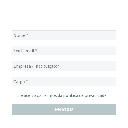
Receba novas notícias e demais artigos diretamente no seu
e-mail, e não perca mais nenhuma informação. É bem
simples, basta digitalo-lo abaixo e enviar.
Nome
*
Seu
E-
mail
Empresa
*
/
Instituição:
Cargo
*
*
Li e aceito os termos da
politica de privacidade.