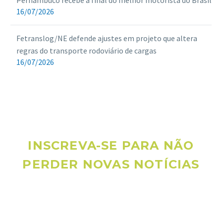
Pernambuco recebe a final do melhor motorista do Brasil
16/07/2026
Fetranslog/NE defende ajustes em projeto que altera
regras do transporte rodoviário de cargas
16/07/2026
INSCREVA-SE PARA NÃO
PERDER NOVAS NOTÍCIAS
Receba novas notícias e demais artigos diretamente no seu
e-mail, e não perca mais nenhuma informação. É bem