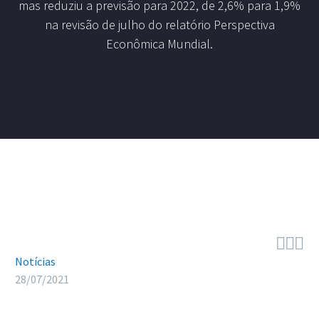
mas reduziu a previsão para 2022, de 2,6% para 1,9%
na revisão de julho do relatório Perspectiva
Econômica Mundial.



Notícias
28/07/2021