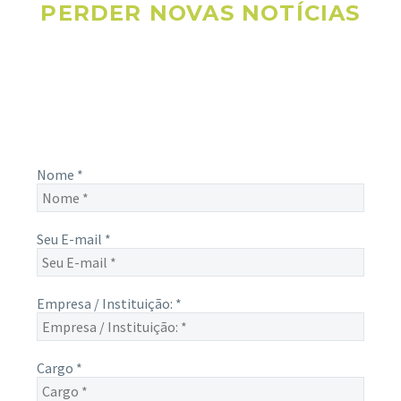
PERDER NOVAS NOTÍCIAS
Receba novas notícias e demais artigos diretamente no seu
e-mail, e não perca mais nenhuma informação. É bem
simples, basta digitalo-lo abaixo e enviar.
Nome
*
Seu E-mail
*
Empresa / Instituição:
*
Cargo
*