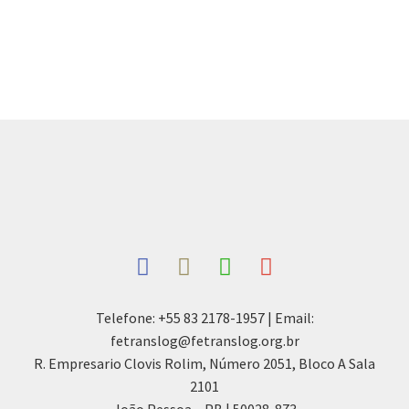
Telefone: +55 83 2178-1957 | Email:
fetranslog@fetranslog.org.br
R. Empresario Clovis Rolim, Número 2051, Bloco A Sala
2101
João Pessoa – PB | 50028-873