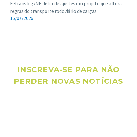
Fetranslog/NE defende ajustes em projeto que altera
regras do transporte rodoviário de cargas
16/07/2026
INSCREVA-SE PARA NÃO
PERDER NOVAS NOTÍCIAS
Receba novas notícias e demais artigos diretamente no seu
e-mail, e não perca mais nenhuma informação. É bem
simples, basta digitalo-lo abaixo e enviar.