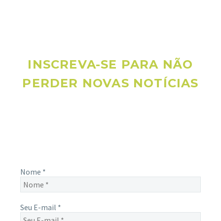
INSCREVA-SE PARA NÃO
PERDER NOVAS NOTÍCIAS
Receba novas notícias e demais artigos diretamente no seu
e-mail, e não perca mais nenhuma informação. É bem
simples, basta digitalo-lo abaixo e enviar.
Nome
*
Seu E-mail
*