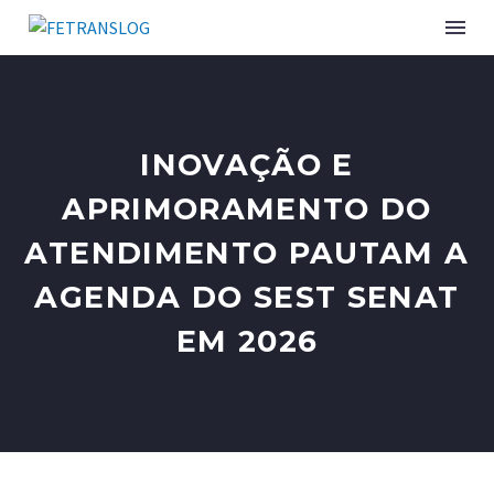
INSTITUCIONAL
INOVAÇÃO E
SINDICATOS ASSOCIADOS
APRIMORAMENTO DO
ATENDIMENTO PAUTAM A
SERVIÇOS
AGENDA DO SEST SENAT
CURSOS E EVENTOS
EM 2026
PUBLICAÇÕES
NOTÍCIAS