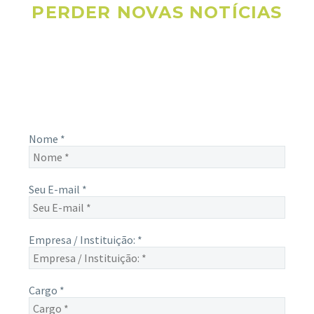
PERDER NOVAS NOTÍCIAS
Receba novas notícias e demais artigos diretamente no seu
e-mail, e não perca mais nenhuma informação. É bem
simples, basta digitalo-lo abaixo e enviar.
Nome
*
Seu E-mail
*
Empresa / Instituição:
*
Cargo
*