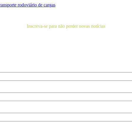
ransporte rodoviário de cargas
Inscreva-se para não perder novas notícias
as notícias e demais artigos diretamente no seu e-mail, e não perca m
informação. É bem simples, basta digitalo-lo abaixo e enviar.