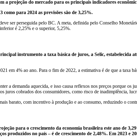
m a projeção do mercado para os principais indicadores econômic
23 como para 2024 as previsões são de 3,25%.
 deve ser perseguida pelo BC. A meta, definida pelo Conselho Monetário
inferior é 2,25% e o superior, 5,25%.
incipal instrumento a taxa básica de juros, a Selic, estabelecida
 2021 em 4% ao ano. Para o fim de 2022, a estimativa é de que a taxa b
nter a demanda aquecida, e isso causa reflexos nos preços porque os ju
 os juros cobrados dos consumidores, como risco de inadimplência, lucr
mais barato, com incentivo à produção e ao consumo, reduzindo o contr
projeção para o crescimento da economia brasileira este ano de 3,
iços produzidos no país – é de crescimento de 2,48%. Em 2023 e 2