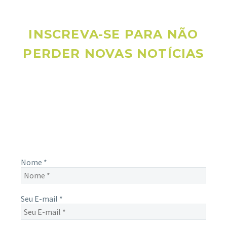
INSCREVA-SE PARA NÃO
PERDER NOVAS NOTÍCIAS
Receba novas notícias e demais artigos diretamente no seu
e-mail, e não perca mais nenhuma informação. É bem
simples, basta digitalo-lo abaixo e enviar.
Nome
*
Seu E-mail
*