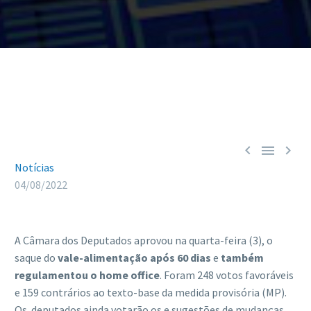



Notícias
04/08/2022
A Câmara dos Deputados aprovou na quarta-feira (3), o
saque do
vale-alimentação após 60 dias
e
também
regulamentou o home office
. Foram 248 votos favoráveis
e 159 contrários ao texto-base da medida provisória (MP).
Os deputados ainda votarão os e sugestões de mudanças