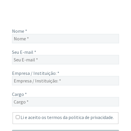
e-mail, e não perca mais nenhuma informação. É bem
simples, basta digitalo-lo abaixo e enviar.
Nome
*
Seu E-mail
*
Empresa / Instituição:
*
Cargo
*
Li e aceito os termos da
politica de privacidade.