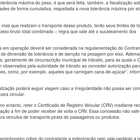
lerância máxima do peso, é que será feita, também, a fiscalização so
dades de forma cumulativa, respeitada a nova tolerância máxima por eix
 mas que realizam o transporte desse produto, terão seus limites de to
peso bruto total combinado – regra que vale até o sucateamento dos
rgas em operação deverá ser considerada na regulamentação do Contra
 de dimensão de tolerância e de isenção na pesagem por eixo. Ademai
s, geralmente de circunscrição municipal de trânsito, para as quais o 
m observados pela autoridade de trânsito ao conceder autorização par
sões, como, por exemplo, aqueles que carregam cana-de-açúcar”, info
alização poderá seguir viagem caso a irregularidade não possa ser cor
ara circular.
 no entanto, reter o Certificado de Registro Veicular (CRV) mediante re
uação a fim de poder receber de volta o CRV. Essa concessão não vale
ra veículos de transporte pirata de passageiros ou produtos.
aminhoneiro cobre do contratante a indenização pelo vale-pedágio a 