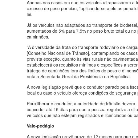
Apenas nos casos em que os veículos ultrapassarem a to
excesso de peso por eixo, “aplicando-se a ele as penali
lei.
Já os veículos não adaptados ao transporte de biodiesel,
aumentados de 5% para 7,5% no peso bruto total ou no 
caminhões.
“A diversidade da frota do transporte rodoviário de ca
[Conselho Nacional de Trânsito], contemplando os casos
prevista exceção, quanto às vias rurais não pavimentada
estabelecerá os requisitos mínimos e específicos a sere
tráfego de caminhões fora dos limites de peso e dimen
nota a Secretaria-Geral da Presidência da República.
A nova legislação prevê que o condutor parado pela fisc
local ou caso o veículo ofereça condições de segurança p
Para liberar o condutor, a autoridade de trânsito deverá,
conceder até 15 dias para que a pessoa regularize a sit
veículos que não estejam registrados e licenciados ou pa
Vale-pedágio
A nova legislação prevê prazo de 12 meses para que o c