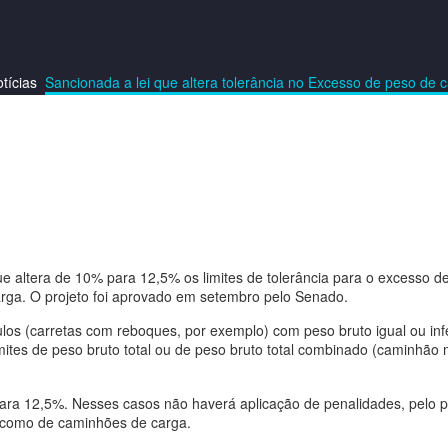
tícias
Sancionada a lei que altera tolerância no Excesso de peso de
que altera de 10% para 12,5% os limites de tolerância para o excesso d
arga. O projeto foi aprovado em setembro pelo Senado.
los (carretas com reboques, por exemplo) com peso bruto igual ou infe
mites de peso bruto total ou de peso bruto total combinado (caminhão 
ara 12,5%. Nesses casos não haverá aplicação de penalidades, pelo 
s como de caminhões de carga.