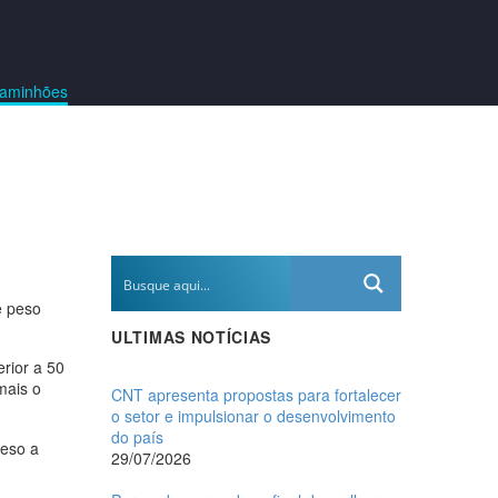
 caminhões
e peso
ULTIMAS NOTÍCIAS
rior a 50
mais o
CNT apresenta propostas para fortalecer
o setor e impulsionar o desenvolvimento
do país
peso a
29/07/2026