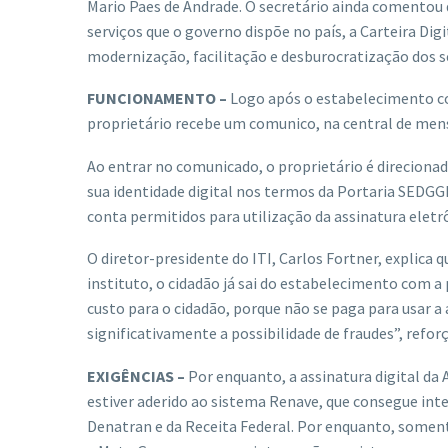
Mario Paes de Andrade. O secretário ainda comentou q
serviços que o governo dispõe no país, a Carteira Dig
modernização, facilitação e desburocratização dos se
FUNCIONAMENTO –
Logo após o estabelecimento com
proprietário recebe um comunico, na central de mens
Ao entrar no comunicado, o proprietário é direcionado 
sua identidade digital nos termos da Portaria SEDGGME
conta permitidos para utilização da assinatura eletr
O diretor-presidente do ITI, Carlos Fortner, explica
instituto, o cidadão já sai do estabelecimento com a p
custo para o cidadão, porque não se paga para usar 
significativamente a possibilidade de fraudes”, reforç
EXIGÊNCIAS –
Por enquanto, a assinatura digital da
estiver aderido ao sistema Renave, que consegue int
Denatran e da Receita Federal. Por enquanto, soment