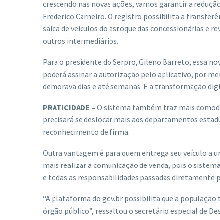
crescendo nas novas ações, vamos garantir a redução 
Frederico Carneiro. O registro possibilita a transfer
saída de veículos do estoque das concessionárias e r
outros intermediários.
Para o presidente do Serpro, Gileno Barreto, essa no
poderá assinar a autorização pelo aplicativo, por me
demorava dias e até semanas. É a transformação digit
PRATICIDADE –
O sistema também traz mais comodida
precisará se deslocar mais aos departamentos estadu
reconhecimento de firma.
Outra vantagem é para quem entrega seu veículo a u
mais realizar a comunicação de venda, pois o sistem
e todas as responsabilidades passadas diretamente p
“A plataforma do gov.br possibilita que a população 
órgão público”, ressaltou o secretário especial de D