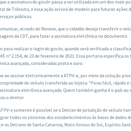
ue a assinatura do gov.br passa a ser utilizada em um dos mais p
ital de Trânsito, e essa ação servirá de modelo para futuras ações 
rviços públicos.
unicar, através do Renave, que o cidadão deseja transferir o veíc
agens da CDT, para fazer a assinatura eletrônica no documento.
para realizar o login do gov.br, quando será verificada a classific
 nº 2.154, de 23 de fevereiro de 2021. Essa portaria específica os 
ônica avançada, consideradas prata e ouro.
 que ao assinar eletronicamente a ATPV-e, por meio da solução prov
ropriedade do veículo transferida ao lojista. “Ficou fácil, rápido e
a assinatura eletrônica avançada. Quem também ganha é o país ao 
ou o diretor.
 ATPV-e somente é possível se o Detran de jurisdição do veículo t
egrar todos os sistemas dos estabelecimentos às bases de dados d
e os Detrans de Santa Catarina, Mato Grosso do Sul, Espírito Sant