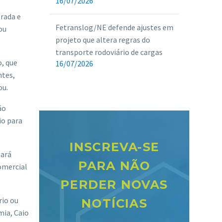
16/07/2026
trada e
Fetranslog/NE defende ajustes em
ou
projeto que altera regras do
transporte rodoviário de cargas
o, que
16/07/2026
ntes,
ou.
ão
io para
INSCREVA-SE
sará
PARA NÃO
omercial
PERDER NOVAS
rio ou
NOTÍCIAS
mia, Caio