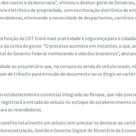
dos custos e da burocracia”, afirmou o diretor-geral do Denatran,
ência eletrônica de propriedade, com escrituração eletrônica de en
evendedoras, eliminando a necessidade de despachantes, cartórios 
va função da CDT trará mais praticidade e segurança para o cidadã
io da conta do gov.br. “O processo acontece em instantes, o que, a
al do Governo Federal melhorando a vida dos brasileiros”, destac
de ao proprietário que, na compra ou venda do veículo usado, n
ais de trânsito para emissão do documento ou se dirigir ao cartór
m estabelecimento comercial integrado ao Renave, que não preci
a registrará a entrada do veículo no estoque do estabelecimento c
ara as revendedoras.
transfira totalmente um veículo sem precisar se deslocar ao cartó
esburocratização, Gestão e Governo Digital do Ministério da Econo