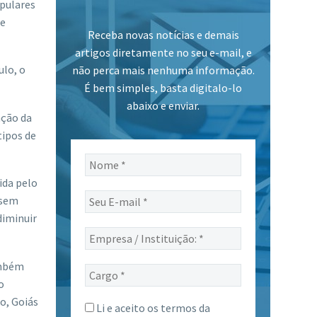
opulares
de
Receba novas notícias e demais
artigos diretamente no seu e-mail, e
ulo, o
não perca mais nenhuma informação.
É bem simples, basta digitalo-lo
abaixo e enviar.
ação da
tipos de
Nome
*
ida pelo
Seu
 sem
E-
diminuir
mail
Empresa
*
/
Instituição:
ambém
Cargo
*
o
*
o, Goiás
Li e aceito os termos da