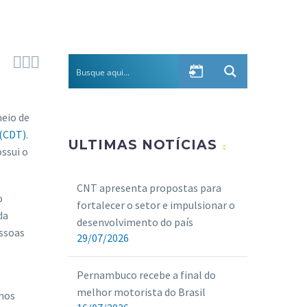



meio de
 (CDT)
.
ULTIMAS NOTÍCIAS
ssui o
CNT apresenta propostas para
o
fortalecer o setor e impulsionar o
da
desenvolvimento do país
essoas
29/07/2026
Pernambuco recebe a final do
melhor motorista do Brasil
amos