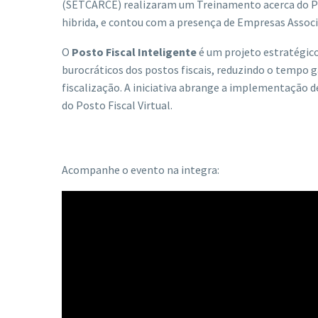
(SETCARCE) realizaram um Treinamento acerca do Pos
hibrida, e contou com a presença de Empresas Assoc
O
Posto Fiscal Inteligente
é um projeto estratégico
burocráticos dos postos fiscais, reduzindo o tempo g
fiscalização. A iniciativa abrange a implementação d
do Posto Fiscal Virtual.
Acompanhe o evento na integra: