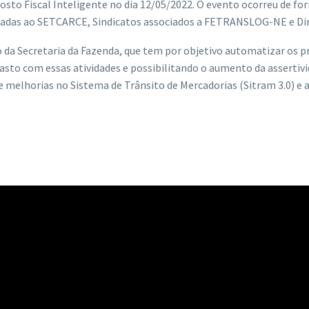
to Fiscal Inteligente no dia 12/05/2022. O evento ocorreu de fo
iadas ao SETCARCE, Sindicatos associados a FETRANSLOG-NE e Dir
 da Secretaria da Fazenda, que tem por objetivo automatizar os p
asto com essas atividades e possibilitando o aumento da assertiv
e melhorias no Sistema de Trânsito de Mercadorias (Sitram 3.0) e a