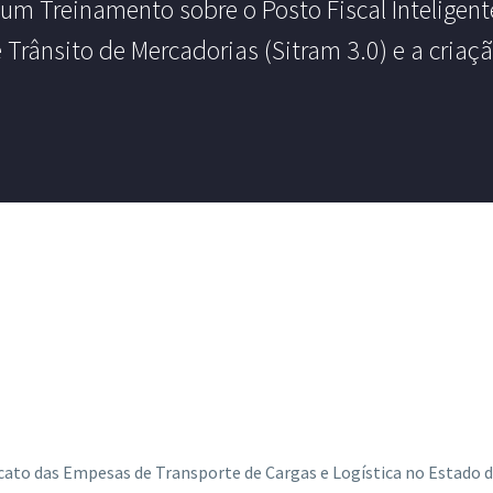
um Treinamento sobre o Posto Fiscal Inteligen
Trânsito de Mercadorias (Sitram 3.0) e a criação
icato das Empesas de Transporte de Cargas e Logística no Estado 