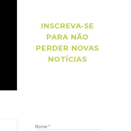
INSCREVA-SE
PARA NÃO
PERDER NOVAS
NOTÍCIAS
Receba novas notícias e demais
artigos diretamente no seu e-mail, e
não perca mais nenhuma informação.
É bem simples, basta digitalo-lo
abaixo e enviar.
Nome
*