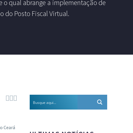
te o qual abrange a implementação de
 do Posto Fiscal Virtual.



do Ceará