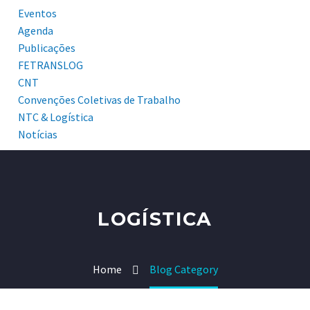
Eventos
Agenda
Publicações
FETRANSLOG
CNT
Convenções Coletivas de Trabalho
NTC & Logística
Notícias
LOGÍSTICA
Home
Blog Category