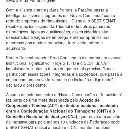
SENAT e da Fetranslog/NE.
Com a aliança entre as duas frentes, a Paraíba passa a
interligar os jovens integrantes do “Novos Caminhos” com a
rede de empresas do “Impulsiona”. Ou seja, o SEST SENAT
receberá as indicações do Tribunal e de outros parceiros
estratégicos. Após as qualificações, esses cidadãos são
direcionados a vagas de emprego e menor aprendiz nas
empresas dos modais rodoviário, ferroviário, aéreo e
aquaviário.
Para o Desembargador Fred Coutinho, o dia marca um avanço
institucional significativo. “Hoje o TJPB e o SEST SENAT
impulsionam, juntos, o futuro de quem mais precisa. Quem
ganha com essas ações integradas é a sociedade, que passa a
contar com uma nova ferramenta de inclusão e dignidade”,
declarou o presidente.
A soma de esforços entre o “Novos Caminhos” e o “Impulsiona”
faz parte de uma meta desenhada pelo
Acordo de
Cooperação Técnica (ACT) de âmbito nacional, assinado
entre a Confederação Nacional do Transporte (CNT) e o
Conselho Nacional de Justiça (CNJ)
, que prevê a expansão
da iniciativa para pelo menos 10 unidades da Federação onde
o SEST SENAT possui atuação e o CNJ mantém equipes