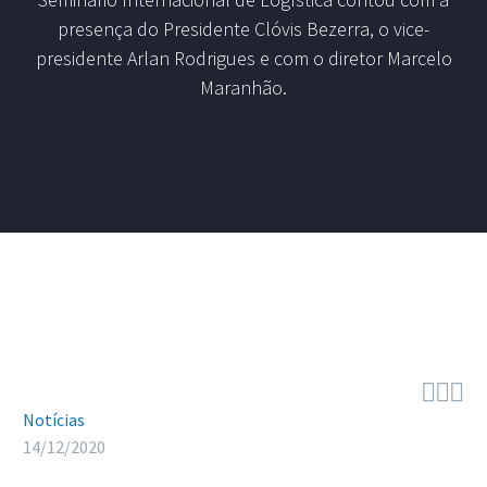
presença do Presidente Clóvis Bezerra, o vice-
presidente Arlan Rodrigues e com o diretor Marcelo
Maranhão.



Notícias
14/12/2020