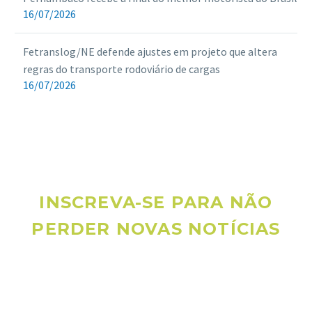
16/07/2026
Fetranslog/NE defende ajustes em projeto que altera
regras do transporte rodoviário de cargas
16/07/2026
INSCREVA-SE PARA NÃO
PERDER NOVAS NOTÍCIAS
Receba novas notícias e demais artigos diretamente no seu
e-mail, e não perca mais nenhuma informação. É bem
simples, basta digitalo-lo abaixo e enviar.