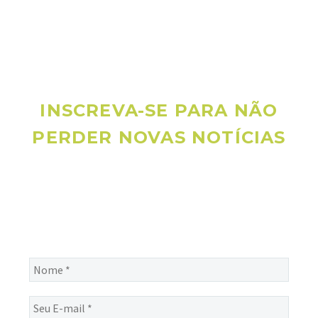
INSCREVA-SE PARA NÃO
PERDER NOVAS NOTÍCIAS
Receba novas notícias e demais artigos diretamente no seu
e-mail, e não perca mais nenhuma informação. É bem
simples, basta digitalo-lo abaixo e enviar.
Nome
*
Seu